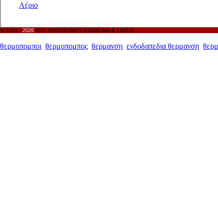
Αέριο
θερμοπομπός θερμοπομπο
συστηματα
θερμανση θερμοπομποι
θερμοπομποι νορβηγιας
© 1974 -
2026
ΑΝΤ. ΟΙΚΟΝΟΜΟΥ-GASKLIMA & ΣΙΑ Ε.Ε.
θερμοπομποι
,
θερμοπομπος
,
θερμανση
,
ενδοδαπεδια θερμανση
,
θερμ
ηλεκτρικη ενδοδαπεδια θερμανση δαπεδου θερμανση θερμοπομπος 